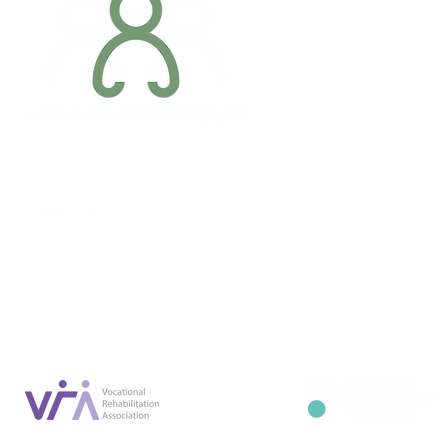
Addres
6 Margaret S
Newry, Co.
BT34 1DF
Conta
07887 6981
Company registration number: NI679566
info@occupa
Privacy Policy